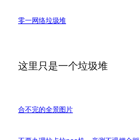
跳
至
零一网络垃圾堆
内
容
这里只是一个垃圾堆
合不完的全景图片